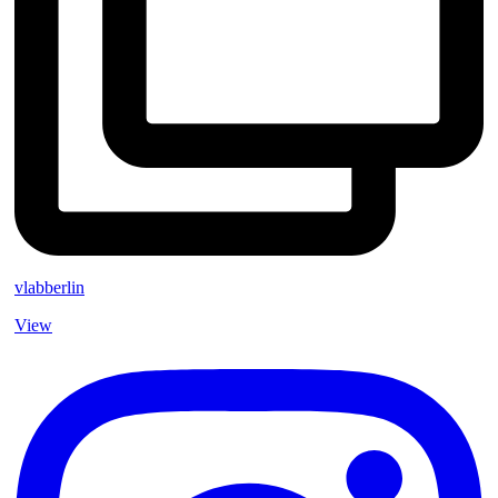
vlabberlin
View