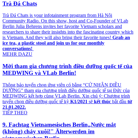
Trà Đá Chats
Trà Đá Chats is your infotainment program from Hà Nội
Community Radio. On this show, host and Co-Founder of VLab
Berlin Julia Behrens invites her favorite Vietnam scholars and
researchers to share their insights into the fascinating country which
is Vietnam. And they will also bring their favorite tunes!
Grab an
ice tea, a plastic stool and join us for our monthly
conversations!
MEHR DAZU
Mời tham gia chương trình điều dưỡng quốc tế của
MEDWING và VLab Berlin!
Thông báo tuyển chọn ứng viên có bằng
“
CỬ NHÂN ĐIỀU
DƯỠNG
”
tham gia chương trình
điều dưỡng quốc tế tại Đức của
MEDWING kết hợp cùng VLab Berlin. Xin chú ý: Chương trình
tuyển chọn điều dưỡng quốc tế kỳ
K1/2021
sẽ
kết thúc
bắt đầu
từ
21.01.2022.
TIẾP THEO
9. Fachtag Vietnamesisches Berlin„Nước mắt
(không) chảy xuôi!" Älterwerden im