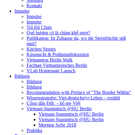
Spenden
Kontakt
Impulse
Impulse
Impulse
Trà Đá Chats
Quê hương có là chùm khế ngọt?
Publikation: Ist Zuhause da, wo die Sternfrüchte süß
sind?
Kitchen Stories
Kinonacht & Podiumsdiskussion
Vietnamese Berlin Walk
Fachtag Vietnamesisches Berlin
VLab Homepage Launch
Bildung
Bildung
Bildung
Recommendation with Preface of "The Border Within"
Wissenstransfer: Viet-deutsche(s) Leben – erzählt
Công dân Đức – bố mẹ Việt
Vietnam Stammtisch @HU Berlin
Vietnam Stammtisch @HU Berlin
Vietnam Stammtisch @HU Berlin
Meeting SoSe 2018
Praktika