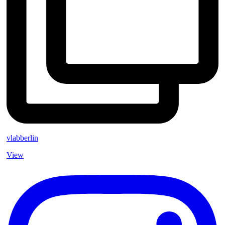
vlabberlin
View