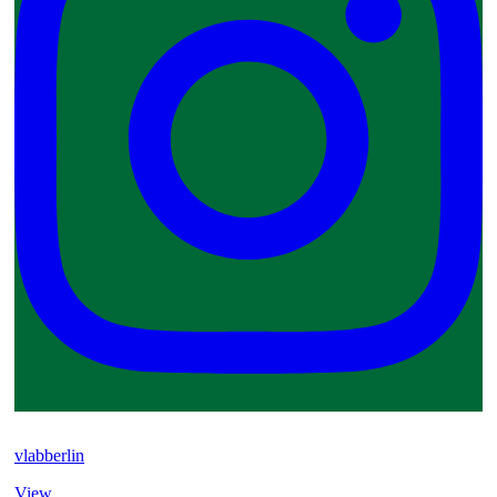
vlabberlin
View