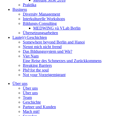
Meeting SoSe 2018
Praktika
Business
Diversity Management
Interkulturelle Workshops
Bildungs-Consulting
MEDWING và VLab Berlin
Übersetzungsarbeiten
Laute(r) Geschichten
Somewhere beyond Berlin and Hanoi
Nennt mich nicht fremd
Das Bildungssystem und Wir?
Viet Nam
Eine Reise des Schmerzes und Zurückkommens
Breaking Barriers
Phở for the soul
Not your Vorzeigemigrant
Über uns
Über uns
Über uns
Team
Geschichte
Partner und Kunden
Mach mit!