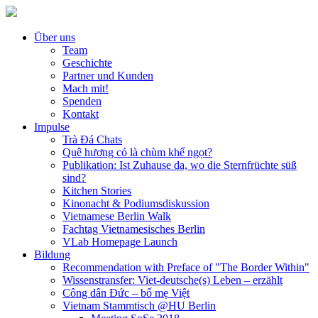
Über uns
Team
Geschichte
Partner und Kunden
Mach mit!
Spenden
Kontakt
Impulse
Trà Đá Chats
Quê hương có là chùm khế ngọt?
Publikation: Ist Zuhause da, wo die Sternfrüchte süß
sind?
Kitchen Stories
Kinonacht & Podiumsdiskussion
Vietnamese Berlin Walk
Fachtag Vietnamesisches Berlin
VLab Homepage Launch
Bildung
Recommendation with Preface of "The Border Within"
Wissenstransfer: Viet-deutsche(s) Leben – erzählt
Công dân Đức – bố mẹ Việt
Vietnam Stammtisch @HU Berlin