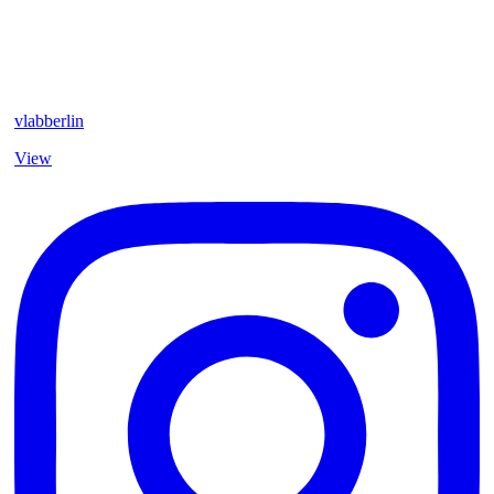
vlabberlin
View