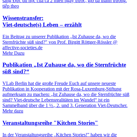
sang Đức du học của cả 2 miền ngày trước, giờ đã thành trưởng.
tiếp theo
Wissenstransfer:
Viet-deutsche(s) Leben – erzählt
Ein Beitrag zu unserer Publikation „Ist Zuhause da, wo die
Sternfrüchte süß sind?" von Prof. Birgitt Röttger-Rössler @
affective-societies.de
Mehr Dazu
Publikation „Ist Zuhause da, wo die Sternfrüchte
süß sind?“
VLab Berlin hat die große Freude Euch auf unsere neueste
Publikation in Kooperation mit der Rosa-Luxemburg-Stiftung
aufmerksam zu machen
:
„Ist Zuhause da, wo die Sternfrüchte süß
sind? Viet-deutsche Lebensrealitäten im Wandel“ ist ein
Sammelband über die 1 ½., 2. und 3. Generation Viet-Deutscher.
Mehr dazu
Veranstaltungsreihe "Kitchen Stories"
In der Veranstaltungsreihe „Kitchen Stories!” haben wir die