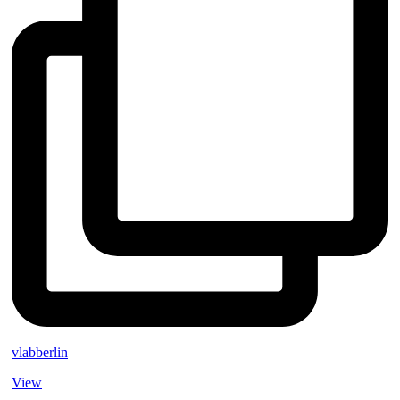
vlabberlin
View