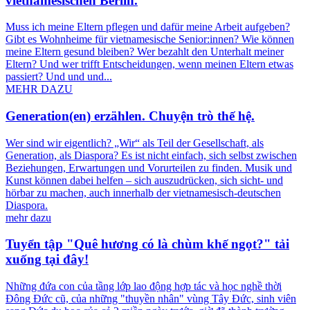
vietnamesischen Berlin.
Muss ich meine Eltern pflegen und dafür meine Arbeit aufgeben?
Gibt es Wohnheime für vietnamesische Senior:innen? Wie können
meine Eltern gesund bleiben? Wer bezahlt den Unterhalt meiner
Eltern? Und wer trifft Entscheidungen, wenn meinen Eltern etwas
passiert? Und und und...
MEHR DAZU
Generation(en) erzählen. Chuyện trò thế hệ.
Wer sind wir eigentlich? „Wir“ als Teil der Gesellschaft, als
Generation, als Diaspora? Es ist nicht einfach, sich selbst zwischen
Beziehungen, Erwartungen und Vorurteilen zu finden. Musik und
Kunst können dabei helfen – sich auszudrücken, sich sicht- und
hörbar zu machen, auch innerhalb der vietnamesisch-deutschen
Diaspora.
mehr dazu
Tuyển tập "Quê hương có là chùm khế ngọt?" tải
xuống tại đây!
Những đứa con của tầng lớp lao động hợp tác và học nghề thời
Đông Đức cũ, của những "thuyền nhân" vùng Tây Đức, sinh viên