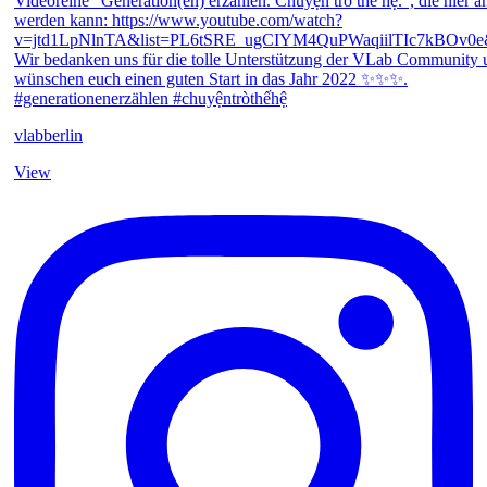
vlabberlin
View